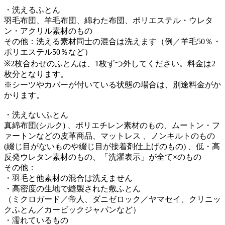
・洗えるふとん
羽毛布団、羊毛布団、綿わた布団、ポリエステル・ウレタ
ン・アクリル素材のもの
その他：洗える素材同士の混合は洗えます（例／羊毛50％・
ポリエステル50％など）
※2枚合わせのふとんは、1枚ずつ外してください。料金は2
枚分となります。
※シーツやカバーが付いている状態の場合は、別途料金がか
かります。
・洗えないふとん
真綿布団(シルク) 、ポリエチレン素材のもの、ムートン・フ
ァートンなどの皮革商品、マットレス 、ノンキルトのもの
(綴じ目がないものや綴じ目が接着剤仕上げのもの) 、低・高
反発ウレタン素材のもの、「洗濯表示」が全て×のもの
その他：
・羽毛と他素材の混合は洗えません
・高密度の生地で縫製された敷ふとん
（ミクロガード／帝人、ダニゼロック／ヤマセイ、クリニッ
クふとん／カービックジャパンなど）
・濡れているもの