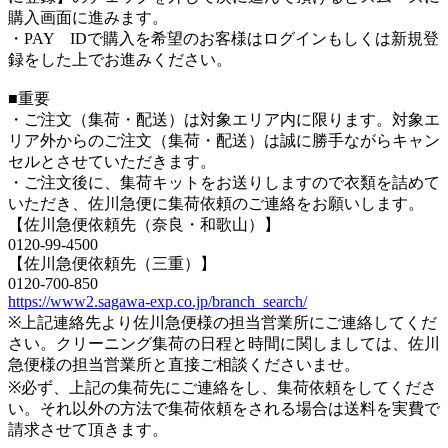
購入画面に進みます。
・PAY IDで購入を希望のお客様はログインもしくは新規登
録をした上でお進みください。
■重要
・ご注文（集荷・配送）は対象エリア内に限ります。対象エ
リア外からのご注文（集荷・配送）は誠に勝手ながらキャン
セルとさせていただきます。
・ご注文後に、集荷キットをお送りしますので衣類を詰めて
いただき、佐川急便に集荷依頼のご連絡をお願いします。
【佐川急便依頼先（奈良・和歌山）】
0120-99-4500
【佐川急便依頼先（三重）】
0120-700-850
https://www2.sagawa-exp.co.jp/branch_search/
※上記連絡先より佐川急便様の担当営業所にご連絡してくだ
さい。クリーニング集荷の日程と時間に関しましては、佐川
急便様の担当営業所と直接ご相談くださいませ。
※必ず、上記の集荷先にご連絡をし、集荷依頼をしてくださ
い。それ以外の方法で集荷依頼をされる場合は送料を実費で
請求させて頂きます。