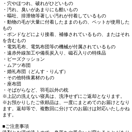
・穴やほつれ、破れがひどいもの
・汚れ、臭いがあまりにも酷いもの
・嘔吐、排泄物等著しい汚れが付着しているもの
・動物の毛が大量に付着したままのもの、ペットが使用した
もの
・ボンドなどにより接着、補修されているもの、またはそれ
を含むもの
・電気毛布、電気布団等の機械が付属されているもの
・遠赤外線加工や備長炭入り、磁石入りの特殊品
・ビーズクッション
・ムアツ布団
・婚礼布団（どんす・りんず）
・その他特殊素材のもの
・座布団
・そばがらなど、羽毛以外の枕
※上記の洗えない寝具は、洗浄せずにご返却となります。
※お預かりしたご依頼品は、一度にまとめてのお届けとなり
ます。返却等で、複数回に分けてのお届けは対応いたしかね
ます。
■ご注意事項