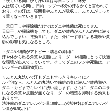
・寝ている間にかく汗の量は毎日コップ１杯分
人は寝ている間に1日約コップ一杯分の汗をかくと言われて
おり、その汗は、寝間着やふとんが吸収し、ふとんがしっと
り重くなっていきます。
・天日干しや掃除機だけではダニや雑菌は死にません
天日干しや掃除機をしても、ダニや雑菌がふとんの中に潜り
込んでしまい、逆効果に。また、外に干す事による花粉や黄
砂の影響も気になるところ。
・ダニや細菌がアトピー・喘息の原因に
汗や体から出る角質や皮脂により、ダニや細菌にとって快適
な環境が出来てしまいます。そしてダニのフンや死骸は、ア
レルギーの原因物質に。
＼ふとん丸洗いで汗もダニもすっきりキレイに／
ルビ宅なら、ふとんの丸洗いで繊維の奥に潜んだ雑菌類や、
ダニ・カビまでキレイに洗い流します。さらに、ダニのエサ
になる角質や皮脂が無くなり、ダニの増殖を抑制する効果も
あります。
洗浄前のダニアレルゲン量100以上が洗浄後はダニアレルゲ
ン量が0.5以下に！