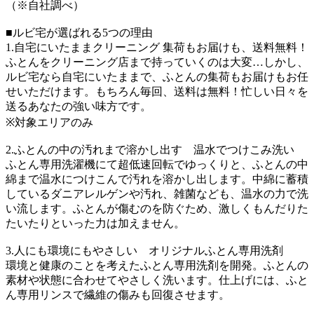
（※自社調べ）
■ルビ宅が選ばれる5つの理由
1.自宅にいたままクリーニング 集荷もお届けも、送料無料！
ふとんをクリーニング店まで持っていくのは大変…しかし、
ルビ宅なら自宅にいたままで、ふとんの集荷もお届けもお任
せいただけます。もちろん毎回、送料は無料！忙しい日々を
送るあなたの強い味方です。
※対象エリアのみ
2.ふとんの中の汚れまで溶かし出す 温水でつけこみ洗い
ふとん専用洗濯機にて超低速回転でゆっくりと、ふとんの中
綿まで温水につけこんで汚れを溶かし出します。中綿に蓄積
しているダニアレルゲンや汚れ、雑菌なども、温水の力で洗
い流します。ふとんが傷むのを防ぐため、激しくもんだりた
たいたりといった力は加えません。
3.人にも環境にもやさしい オリジナルふとん専用洗剤
環境と健康のことを考えたふとん専用洗剤を開発。ふとんの
素材や状態に合わせてやさしく洗います。仕上げには、ふと
ん専用リンスで繊維の傷みも回復させます。