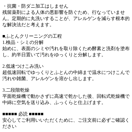
・抗菌・防ダニ加工はしません
残留薬剤による人体の悪影響を防ぐため、行なっていませ
ん。定期的に丸洗いすることが、アレルゲンを減らす根本的
な解決法だと考えます。
■ふとんクリーニングの工程
1.検品・シミの分解
始めに、表面のシミや汚れを取り除くため酵素と洗剤を塗布
し、約半日置いて汚れをゆっくりと分解します。
2.低速つけこみ洗い
超低速回転でゆっくりとふとんの中綿まで温水につけこんで
汚れや雑菌、アレルゲンを溶かし出します。
3.二段階乾燥
平面乾燥機で動かさずに高速で乾かした後、回転式乾燥機で
中綿に空気を送り込み、ふっくらと仕上げます。
■■■■■ 必読 ■■■■■
安心してご利用いいただくために、ご注文前に必ずご確認く
ださい