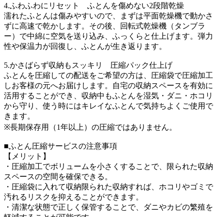
4.ふわふわにリセット ふとんを傷めない2段階乾燥
濡れたふとんは傷みやすいので、まずは平面乾燥機で動かさ
ずに高速で乾かします。その後、回転式乾燥機（タンブラ
ー）で中綿に空気を送り込み、ふっくらと仕上げます。弾力
性や保温力が回復し、ふとんが生き返ります。
5.かさばらず収納もスッキリ 圧縮パック仕上げ
ふとんを圧縮しての配送をご希望の方は、圧縮袋で圧縮加工
しお客様の元へお届けします。自宅の収納スペースを有効に
活用することができ、収納中もふとんを湿気・ダニ・ホコリ
から守り、使う時にはキレイなふとんで気持ちよくご使用で
きます。
※長期保存用（1年以上）の圧縮ではありません。
■ふとん圧縮サービスの注意事項
【メリット】
・圧縮加工でボリュームを小さくすることで、限られた収納
スペースの空間を確保できる。
・圧縮袋に入れて収納限られた収納すれば、ホコリやゴミで
汚れるリスクを抑えることができます。
・清潔な状態で正しく保管することで、ダニやカビの繁殖を