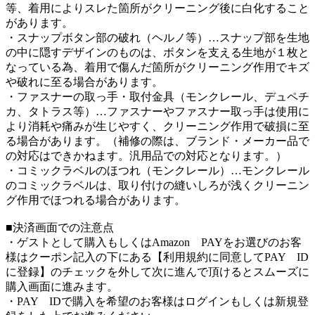
等、着用によりスレた箇所がクリーニング後に白化すること
があります。
・スナップボタン部の破れ（ヘルノ等）…スナップ部を生地
の中に隠すデザインのものは、ボタンを支える生地が１枚と
なっている為、着用で傷んだ箇所がクリーニング作用でキズ
や破れに至る場合があります。
・ファスナーの取っ手・取付金具（モンクレール、デュペチ
カ、タトラス等）…ファスナーやファスナー取っ手は使用に
より消耗や痛みが生じやすく、クリーニング作用で破損に至
る場合があります。（補修の際は、ブランド・メーカー品で
の対応はできかねます。汎用品での対応となります。）
・コミックラベルのほつれ（モンクレール）…モンクレール
のコミックラベルは、取り付けの縫いしろが浅くクリーニン
グ作用でほつれる場合があります。
■決済画面での注意点
・ゲストとして購入もしくはAmazon PAYをお選びのお客
様はクーポン記入の下にある【利用規約に同意してPAY ID
に登録】のチェックを外して次に進んで頂けるとスムーズに
購入画面に進みます。
・PAY IDで購入を希望のお客様はログインもしくは新規登