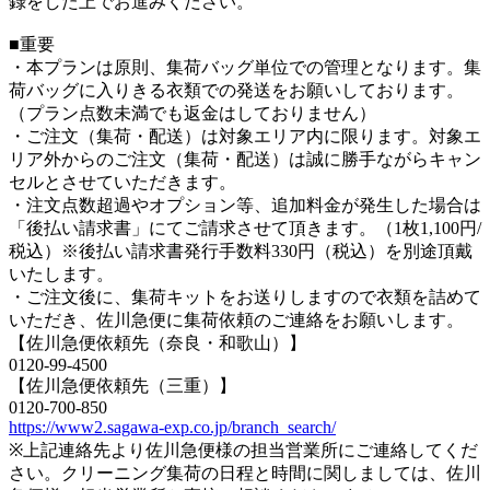
録をした上でお進みください。
■重要
・本プランは原則、集荷バッグ単位での管理となります。集
荷バッグに入りきる衣類での発送をお願いしております。
（プラン点数未満でも返金はしておりません）
・ご注文（集荷・配送）は対象エリア内に限ります。対象エ
リア外からのご注文（集荷・配送）は誠に勝手ながらキャン
セルとさせていただきます。
・注文点数超過やオプション等、追加料金が発生した場合は
「後払い請求書」にてご請求させて頂きます。（1枚1,100円/
税込）※後払い請求書発行手数料330円（税込）を別途頂戴
いたします。
・ご注文後に、集荷キットをお送りしますので衣類を詰めて
いただき、佐川急便に集荷依頼のご連絡をお願いします。
【佐川急便依頼先（奈良・和歌山）】
0120-99-4500
【佐川急便依頼先（三重）】
0120-700-850
https://www2.sagawa-exp.co.jp/branch_search/
※上記連絡先より佐川急便様の担当営業所にご連絡してくだ
さい。クリーニング集荷の日程と時間に関しましては、佐川