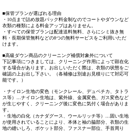
■保管プランが選ばれる理由
・10点まで詰め放題パック料金制なのでコートやダウンなど
衣類の種類による料金アップはありません。
・すべての保管プランは配達送料無料、さらにシミ抜き無
料・長期保管無料などの8つの無料サービスをご利用いただ
けます。
■高級ダウン商品のクリーニング補償対象外について
下記事項につきましては、クリーニング作用によって顕在化
する場合があります。お出しいただく際は、衣類の状態をご
確認の上お出し下さい。（各補修は別途お見積りにて対応可
能です。）
・ナイロン生地の変色（モンクレール、デュペチカ、タトラ
ス等）…ナイロン生地は、紫外線、金属変色、ガス変色など
が生じやすく、クリーニング後に変色に気付く場合がありま
す。
・生地の白化（カナダグース、ウールリッチ等）…固い生地
が使用されていることにより、本体と袖の脇部分、衣類の生
地の縫いしろ、ポケット部分、ファスナー部位、手首周り