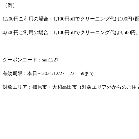
（例）
1,200
円ご利用の場合：
1,100
円
off
でクリーニング代は
100
円
+
4,600
円ご利用の場合：
1,100
円
off
でクリーニング代は
3,500
円
クーポンコード：
san1227
有効期限：本日～
2021/12/27
23
：
59
まで
対象エリア：橿原市・大和高田市（対象エリア外からのご注